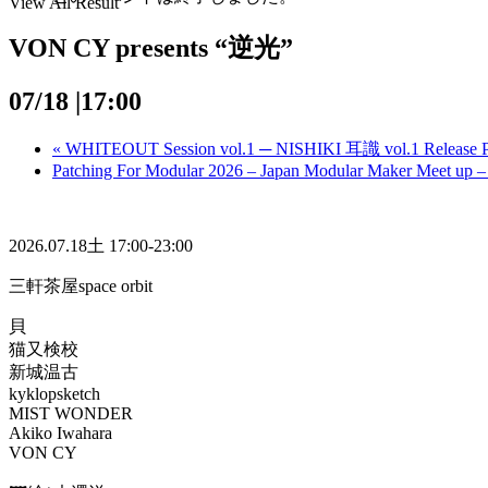
View All Result
VON CY presents “逆光”
07/18 |17:00
«
WHITEOUT Session vol.1 ─ NISHIKI 耳識 vol.1 Release P
Patching For Modular 2026 – Japan Modular Maker Meet up 
2026.07.18土 17:00-23:00
三軒茶屋space orbit
貝
猫又検校
新城温古
kyklopsketch
MIST WONDER
Akiko Iwahara
VON CY