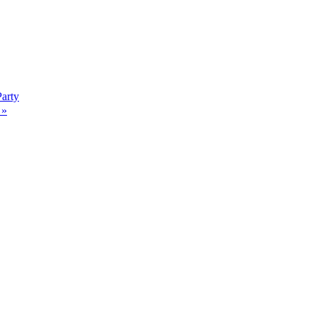
arty
–
»