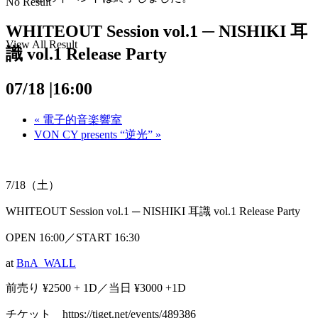
No Result
WHITEOUT Session vol.1 ─ NISHIKI 耳
View All Result
識 vol.1 Release Party
07/18 |16:00
«
電子的音楽響室
VON CY presents “逆光”
»
7/18（土）
WHITEOUT Session vol.1 ─ NISHIKI 耳識 vol.1 Release Party
OPEN 16:00／START 16:30
at
BnA_WALL
前売り ¥2500 + 1D／当日 ¥3000 +1D
チケット https://tiget.net/events/489386