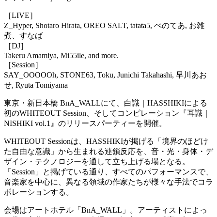
［LIVE］
Z_Hyper, Shotaro Hirata, OREO SALT, tatata5, ぺのてあ, お雑
煮、すなば
［DJ］
Takeru Amamiya, Mi55ile, and more.
［Session］
SAY_OOOOOh, STONE63, Toku, Junichi Takahashi, 早川あお
せ, Ryuta Tomiyama
東京・新日本橋 BnA_WALLにて、白識｜HASSHIKIによる
初のWHITEOUT Session、そしてコンピレーション『耳識｜
NISHIKI vol.1』のリリースパーティーを開催。
WHITEOUT Sessionは、HASSHIKIが掲げる「境界のほどけ
た自由な意識」から生まれる連鎖反応を、音・光・身体・デ
ザイン・テクノロジーを通して立ち上げる場となる。
「Session」と掲げている通り、すべてのパフォーマンスで、
音楽家を中心に、異なる領域の作家たちが様々な手法でコラ
ボレーションする。
会場はアートホテル「BnA_WALL」。アーティストによっ