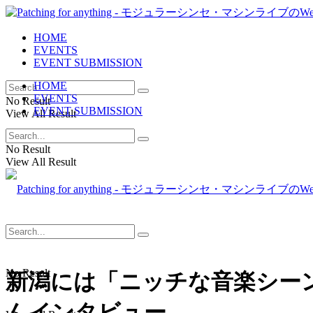
HOME
EVENTS
EVENT SUBMISSION
HOME
EVENTS
No Result
EVENT SUBMISSION
View All Result
No Result
View All Result
No Result
新潟には「ニッチな音楽シーン
んインタビュー