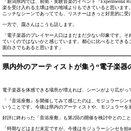
「新潟県内では、前衛・実験音楽のイベント『Experimental
楽を受け入れる土壌は他の地域よりもできていると思います
ニッチなシーンであってでも、リスナーはきっと好意的に受
一方で、靄さんはこうも話します。
「電子楽器のプレイヤー人口はまだまだ少ない印象です。そ
ていくのではないかと感じています。都心に比べるとできる
面白さでもあると思います」
県内外のアーティストが集う“電子楽器
電子楽器を体感できる場所が増えれば、シーンがより広がっ
「『音浴座敷』を開催してみて感じたのは、モジュラーシン
いうことです。今後は県内のアーティストや、モジュラーを
好評に終わった「音浴座敷」も第2回の開催を検討中とのこ
「時期などはまだ未定ですが、今後はモジュラーシンセを始