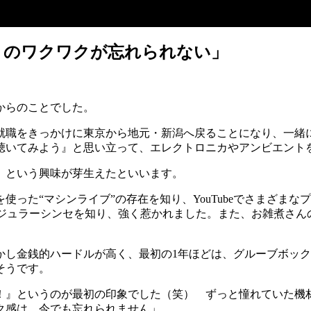
きのワクワクが忘れられない」
からのことでした。
就職をきっかけに東京から地元・新潟へ戻ることになり、一緒
聴いてみよう』と思い立って、エレクトロニカやアンビエント
」という興味が芽生えたといいます。
った“マシンライブ”の存在を知り、YouTubeでさまざま
ュラーシンセを知り、強く惹かれました。また、お雑煮さんのチャンネル
かし金銭的ハードルが高く、最初の1年ほどは、グルーブボッ
そうです。
！』というのが最初の印象でした（笑） ずっと憧れていた機
ク感は、今でも忘れられません」