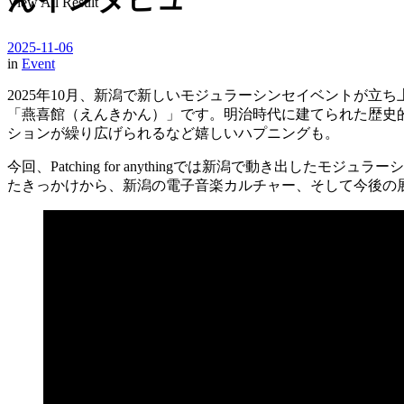
View All Result
2025-11-06
in
Event
2025年10月、新潟で新しいモジュラーシンセイベントが立
「燕喜館（えんきかん）」です。明治時代に建てられた歴史
ションが繰り広げられるなど嬉しいハプニングも。
今回、Patching for anythingでは新潟で動き
たきっかけから、新潟の電子音楽カルチャー、そして今後の