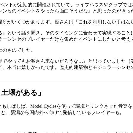
・実験音楽のイベントが定期的に開催されていて、ライブハウスやクラ
シンセのイベントをやったら面白そうだな』と思ったのがきっ
場所がいくつかあります。靄さんは「これを利用しない手はな
する』という話を聞き、そのタイミングに合わせて実現すること
ラーシンセのプレイヤーだけを集めたイベントにしたいと考え
上のものでした。
潟でやってもお客さん来ないだろうな…』と思っていました（
て、本当に嬉しかったです。歴史的建築物とモジュラーシンセ
る土壌がある」
ば。Model:Cyclesを使って環境とリンクさせた音楽を展開す
aさんなど、新潟から国内外へ向けて発信しているプレイヤーも。