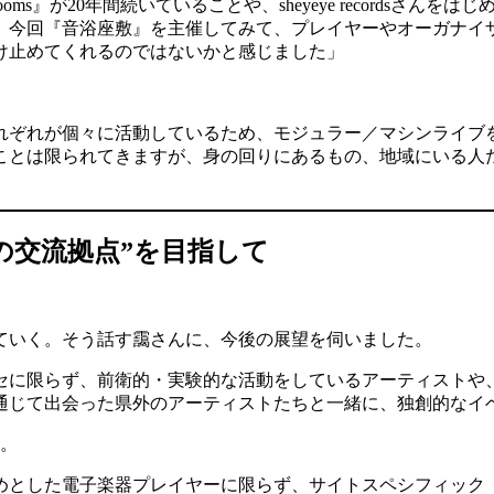
 Rooms』が20年間続いていることや、sheyeye record
。今回『音浴座敷』を主催してみて、プレイヤーやオーガナイザ
け止めてくれるのではないかと感じました」
れぞれが個々に活動しているため、モジュラー／マシンライブを
ことは限られてきますが、身の回りにあるもの、地域にいる人
の交流拠点”を目指して
ていく。そう話す靄さんに、今後の展望を伺いました。
セに限らず、前衛的・実験的な活動をしているアーティストや
通じて出会った県外のアーティストたちと一緒に、独創的なイ
と。
めとした電子楽器プレイヤーに限らず、サイトスペシフィック