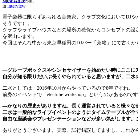
2024-09-22
View All Result
in
interview
電子楽器に限らずあらゆる音楽家、クラブ文化においてDJ
そうです）。
クラブやライブハウスなどの場所の確保からコンセプトの設
を沢山います。
今回はそんな中から東京早稲田のDJバー「茶箱」にて古く
—グルーブボックスやシンセサイザーを始めたい時にここに
自分が知る限りだいぶ長くやられていると思いますが、二水
二水としては、2016年10月からやっているので8年ですね。
前身のイベントで「electribe workshop」というのが
—かなりの歴史がありますね。長く運営されていると様々な
二水は一般的なライブイベントのようにタイムテーブルが全
自由な座談会やプレゼンテーションなどが多い気がします。
ありがとうございます。実際、試行錯誤してますし、これか