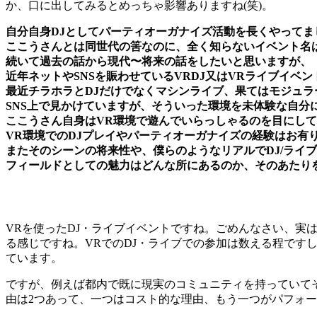
か、口に出してみるとめっちゃ影響ありますね(笑)。
自分自身DJとしてパーティオーガナイズ活動を長くやってま
ここうさんとは同世代の筈なのに、全く知らないイベント名
続いて過去の話から現代〜将来の話をしたいと思いますが、
近年ネットやSNSを賑わせているVRDJ又はVRライブイベ
最近チラホラとDJだけでなくマシンライブ、果てはモジュラ
SNS上で見かけていますが、そういった環境を未体験な自分
ここうさん自身はVR環境で遊んでいらっしゃるのを目にし
VR環境でのDJプレイやパーティオーガナイズの経験はお有
またそのシーンの将来性や、僕らのようなリアルでDJ/ライ
フィールドとしての魅力はどんな所にあるのか、そのあたり
VRを使ったDJ・ライブイベントですね。ごめんなさい、
る感じですね。VRでのDJ・ライブでの参加は数える程で
ています。
ですが、例えば都内で既に現実のコミュニティを持っていて
由は2つあって、一つはコスト的な理由、もう一つがパフォ