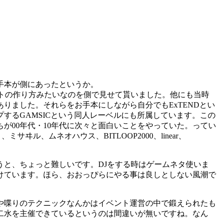
手本が側にあったというか。
ントの作り方みたいなのを側で見せて貰いました。他にも当時
りました。それらをお手本にしながら自分でもExTENDとい
するGAMSICという同人レーベルにも所属しています。この
が00年代・10年代に次々と面白いことをやっていた。ってい
ヰル、ムネオハウス、BITLOOP2000、linear、
と、ちょっと難しいです。DJをする時はゲームネタ使いま
けています。ほら、おおっぴらにやる事は良しとしない風潮で
や喋りのテクニックなんかはイベント運営の中で鍛えられたも
二水を主催できているというのは間違いが無いですね。なん