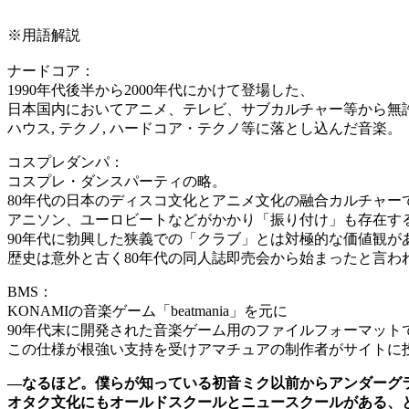
※用語解説
ナードコア：
1990年代後半から2000年代にかけて登場した、
日本国内においてアニメ、テレビ、サブカルチャー等から無
ハウス, テクノ, ハードコア・テクノ等に落とし込んだ音楽。
コスプレダンパ：
コスプレ・ダンスパーティの略。
80年代の日本のディスコ文化とアニメ文化の融合カルチャー
アニソン、ユーロビートなどがかかり「振り付け」も存在す
90年代に勃興した狭義での「クラブ」とは対極的な価値観が
歴史は意外と古く80年代の同人誌即売会から始まったと言わ
BMS：
KONAMIの音楽ゲーム「beatmania」を元に
90年代末に開発された音楽ゲーム用のファイルフォーマット
この仕様が根強い支持を受けアマチュアの制作者がサイトに
—なるほど。僕らが知っている初音ミク以前からアンダーグ
オタク文化にもオールドスクールとニュースクールがある、