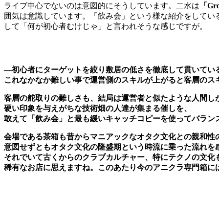
ライブ中心でないのは意図的にそうしています。二水は
「G
囲気は意識しています。「飲み会」という様な紹介をしてい
して「何が初心者むけじゃ」と言われそうな感じですが。
—初心者にターゲットを絞り敷居の低さを徹底して貫いてい
これなかなか難しい事で運営側のスキルが上がると客層のス
客層の舵取りの難しさも、結局は運営者と似たような人間し
硬い印象を与えがちな技術畑の人達が集まる催しを、
敢えて「飲み会」と最も緩いキャッチコピーを使ってバラン
会場である茶箱も昔からマニアックなオタク文化との親和性
意図せずともオタク文化の隆盛期という時流に乗った流れを
それでいて古くからのクラブカルチャー、特にテクノの文化
稀有なお店に思えますね。このあたり今のアニクラ専門箱に