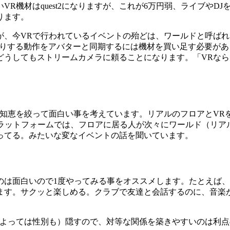
R機材はquest2になりますが、これが6万円弱、ライブやD
ります。
が、今VRで行われているイベントの殆どは、ワールドと呼ばれ
たりする動作をアバターと同期するには機材を買い足す必要が
どうしてもストリームカメラに頼ることになります。「VRな
夜知恵を絞って面白い事を考えています。リアルのフロアとVR
oniteというVRプラットフォームでは、フロアに居る人が次々にワー
ってる。みたいな変なイベントの話を聞いています。
のは面白いので1度やってみる事をオススメします。たとえば
ります。サクッと楽しめる。クラブで友達と会話するのに、音楽
合よっては性別も）隠すので、対等な関係を築きやすいのは利