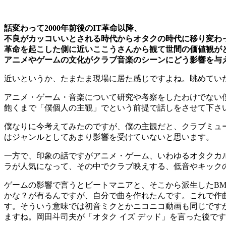
話変わって2000年前後のIT革命以降、
不良がカッコいいとされる時代からオタクの時代に移り変わ
革命を起こした側に近いここうさんから観て世間の価値観が
アニメやゲームの文化がクラブ音楽のシーンにどう影響を与
近いというか、たまたま現場に居た感じですよね。眺めてい
アニメ・ゲーム・音楽について研究や考察をしたわけでない
飽くまで「僕個人の主観」でという前提で話しをさせて下さ
僕なりに今考えてみたのですが、僕の主観だと、クラブミュ
はジャンルとしてあまり影響を受けていないと思います。
一方で、印象の話ですがアニメ・ゲーム、いわゆるオタクカ
ラが人気になって、その中でクラブ映えする、低音やキック
ゲームの影響で言うとビートマニアと、そこから派生したB
かな？が有るんですが、自分で曲を作れたんです。これで作
す。そういう意味では初音ミクとかニコニコ動画も同じです
ますね。岡田斗司夫が「オタク イズ デッド」を言った後で