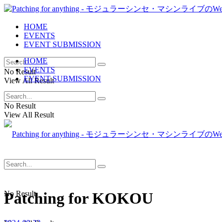
HOME
EVENTS
EVENT SUBMISSION
HOME
EVENTS
No Result
EVENT SUBMISSION
View All Result
No Result
View All Result
No Result
Patching for KOKOU