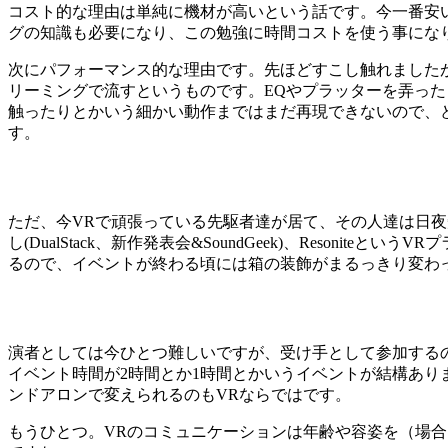
コスト的な理由は単純に機材が高いという話です。今一番安いV
グの知識も必要になり、この勉強に時間コストを使う事にな
次にパフォーマンス的な理由です。先ほどすこし触れました
リーミングで流すというものです。EQやプラッターを弄っ
触ったりとかいう細かい動作まではまだ再現できないので、
す。
ただ、今VRで頑張っている先駆者達が居て、その人達は日
し(DualStack、新作発表会&SoundGeek)、Res
るので、イベントが終わる頃には箱の装飾がまるっきり変わ
演者としては今ひとつ難しいですが、受け手として参加する
イベント時間が2時間とか1時間とかいうイベントが結構あ
ンドアロンで変えられるのもVRならではです。
もうひとつ。VRのコミュニケーションは年齢や容姿を（場