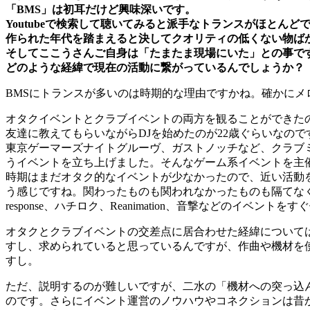
「BMS」は初耳だけど興味深いです。
Youtubeで検索して聴いてみると派手なトランスがほとんど
作られた年代を踏まえると決してクオリティの低くない物ば
そしてここうさんご自身は「たまたま現場にいた」との事で
どのような経緯で現在の活動に繋がっているんでしょうか？
BMSにトランスが多いのは時期的な理由ですかね。確かにメ
オタクイベントとクラブイベントの両方を観ることができた
友達に教えてもらいながらDJを始めたのが22歳ぐらいなの
東京ゲーマーズナイトグルーヴ、ガストノッチなど、クラブミ
うイベントを立ち上げました。そんなゲーム系イベントを主催
時期はまだオタク的なイベントが少なかったので、近い活動を
う感じですね。関わったものも関われなかったものも隔てなく思いつい
response、ハチロク、Reanimation、音撃などのイベ
オタクとクラブイベントの交差点に居合わせた経緯について
すし、求められていると思っているんですが、作曲や機材を
すし。
ただ、説明するのが難しいですが、二水の「機材への突っ込
のです。さらにイベント運営のノウハウやコネクションは昔