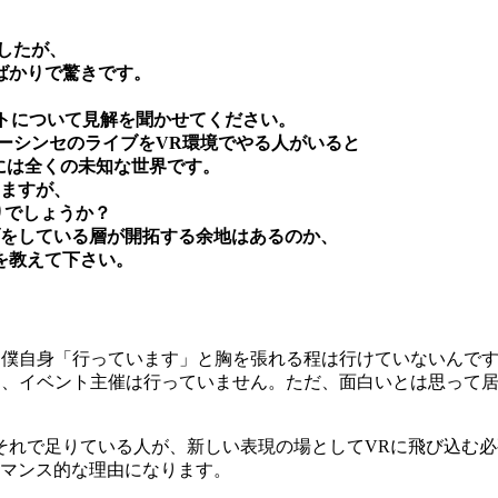
したが、
ばかりで驚きです。
ントについて見解を聞かせてください。
ーシンセのライブをVR環境でやる人がいると
には全くの未知な世界です。
てますが、
りでしょうか？
ブをしている層が開拓する余地はあるのか、
を教えて下さい。
実は僕自身「行っています」と胸を張れる程は行けていないんで
すし、イベント主催は行っていません。ただ、面白いとは思って
それで足りている人が、新しい表現の場としてVRに飛び込む
ーマンス的な理由になります。