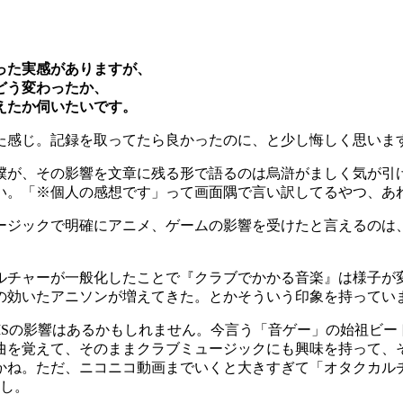
った実感がありますが、
どう変わったか、
えたか伺いたいです。
た感じ。記録を取ってたら良かったのに、と少し悔しく思いま
僕が、その影響を文章に残る形で語るのは烏滸がましく気が引
い。「※個人の感想です」って画面隅で言い訳してるやつ、あ
ージックで明確にアニメ、ゲームの影響を受けたと言えるのは
ルチャーが一般化したことで『クラブでかかる音楽』は様子が
の効いたアニソンが増えてきた。とかそういう印象を持ってい
MSの影響はあるかもしれません。今言う「音ゲー」の始祖ビー
曲を覚えて、そのままクラブミュージックにも興味を持って、
かね。ただ、ニコニコ動画までいくと大きすぎて「オタクカル
すし。