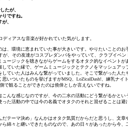
でしたが、
かりですね。
すが、
ロディアスな音楽が好かれていた気がします。
のは、環境に恵まれていた事が大きいです。やりたいことのお
ですが、その友達がコスプレダンパをやっていて、クラブイベ
ュージックを聴きながらゲームをするオタク的なイベントがあ
していた縁で、ゲームミュージックとテクノをマッシュアップ
していた人はみんな繋がっていました。そこで繋がった人たち
たものを挙げますがMSQ、LoZicalDash!、練乳ナイト、ミサ
ントをすぐ側で観ることができたのは僥倖としか言えないですね。
はこんな感じなのですが、今の二水の活動にどう繋がるかという
使った活動の中では今の名義でオタクのそれと混ぜることは避
んだテーマ決め」なんかはオタク気質だからだと思うし、文章
から綿々と継いできたものなので、あの日々があったから今、