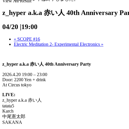
View All Result
z_hyper a.k.a 赤い人 40th Anniversary Pa
04/20 |19:00
«
SCOPE #16
Electric Meditation 2- Experimental Electronics
»
z_hyper a.k.a 赤い人 40th Anniversary Party
2026.4.20 19:00 – 23:00
Door: 2200 Yen + drink
At Circus tokyo
LIVE:
z_hyper a.k.a 赤い人
tatata5
Karch
中尾憲太郎
SAKANA