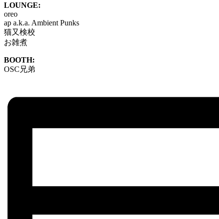
LOUNGE:
oreo
ap a.k.a. Ambient Punks
猫又検校
お雑煮
BOOTH:
OSC兄弟