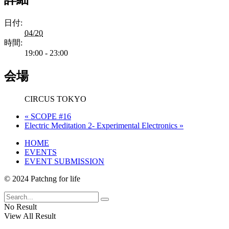
日付:
04/20
時間:
19:00 - 23:00
会場
CIRCUS TOKYO
«
SCOPE #16
Electric Meditation 2- Experimental Electronics
»
HOME
EVENTS
EVENT SUBMISSION
© 2024 Patchng for life
No Result
View All Result