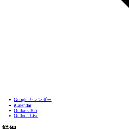
Google カレンダー
iCalendar
Outlook 365
Outlook Live
詳細