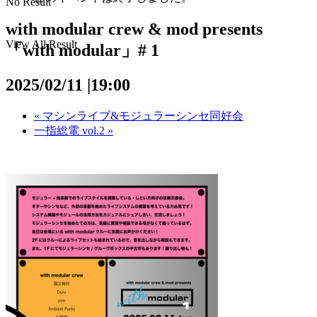
No Result
with modular crew & mod presents
View All Result
「with modular」# 1
2025/02/11 |19:00
«
マシンライブ&モジュラーシンセ同好会
一指総電 vol.2
»