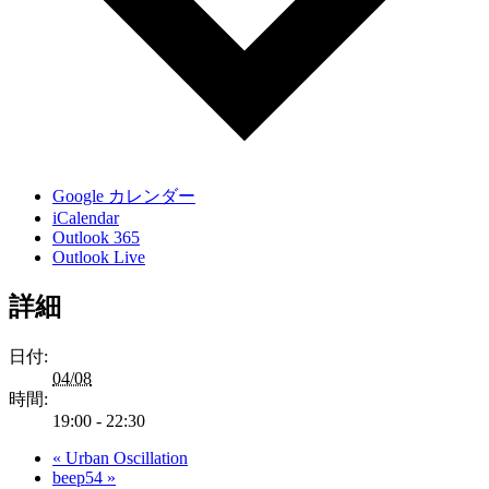
Google カレンダー
iCalendar
Outlook 365
Outlook Live
詳細
日付:
04/08
時間:
19:00 - 22:30
«
Urban Oscillation
beep54
»