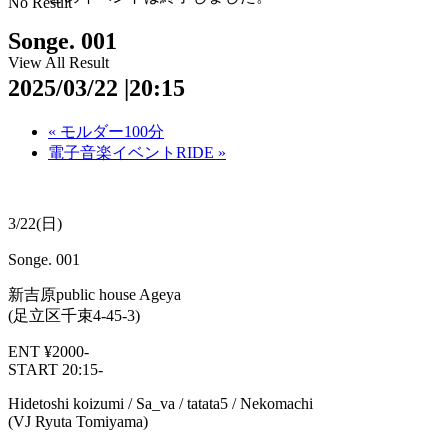
No Result
Songe. 001
View All Result
2025/03/22 |20:15
«
モルダー100分
電子音楽イベントRIDE
»
3/22(日)
Songe. 001
新吉原public house Ageya
(足立区千束4-45-3)
ENT ¥2000-
START 20:15-
Hidetoshi koizumi / Sa_va / tatata5 / Nekomachi
(VJ Ryuta Tomiyama)