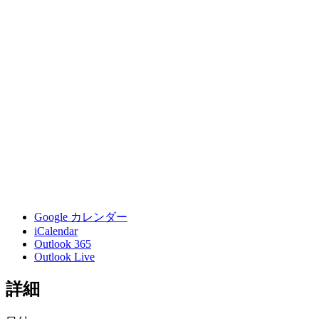
Google カレンダー
iCalendar
Outlook 365
Outlook Live
詳細