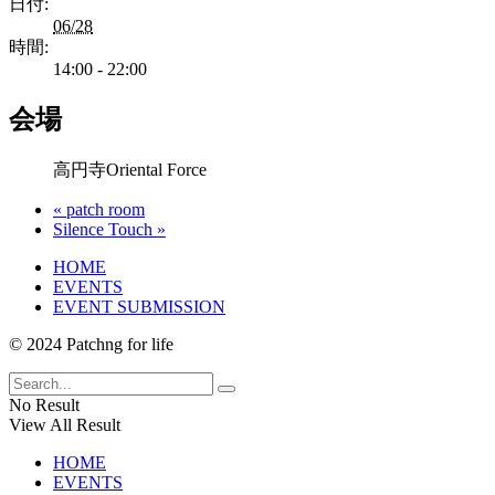
日付:
06/28
時間:
14:00 - 22:00
会場
高円寺Oriental Force
«
patch room
Silence Touch
»
HOME
EVENTS
EVENT SUBMISSION
© 2024 Patchng for life
No Result
View All Result
HOME
EVENTS