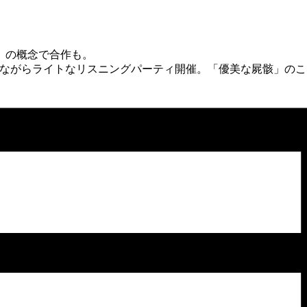
」の概
念で合作も。
なが
らライトなリスニングパーティ開催。「優美な屍骸」
のこ