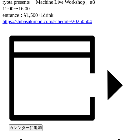
ryota presents 「Machine Live Workshop」#3
11:00〜16:00
entrance：¥1,500+1drink
https://shibasakimod.com/sched
ule/20250504
カレンダーに追加