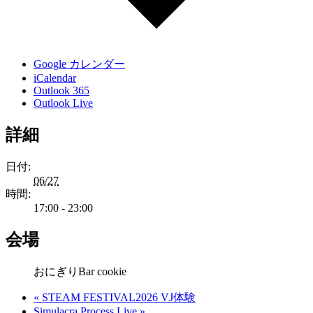
Google カレンダー
iCalendar
Outlook 365
Outlook Live
詳細
日付:
06/27
時間:
17:00 - 23:00
会場
おにぎりBar cookie
«
STEAM FESTIVAL2026 VJ体験
Simulacra Process Live
»