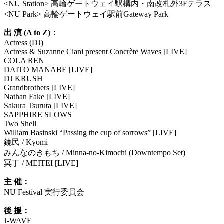
<NU Station> 高輪ゲートウェイ駅構内・南改札外3Fテラス
<NU Park> 高輪ゲートウェイ駅前Gateway Park
出 演 (A to Z)：
Actress (DJ)
Actress & Suzanne Ciani present Concrète Waves [LIVE]
COLA REN
DAITO MANABE [LIVE]
DJ KRUSH
Grandbrothers [LIVE]
Nathan Fake [LIVE]
Sakura Tsuruta [LIVE]
SAPPHIRE SLOWS
Two Shell
William Basinski “Passing the cup of sorrows” [LIVE]
鏡民 / Kyomi
みんなのきもち / Minna-no-Kimochi (Downtempo Set)
冥丁 / MEITEI [LIVE]
主 催：
NU Festival 実行委員会
後 援：
J-WAVE