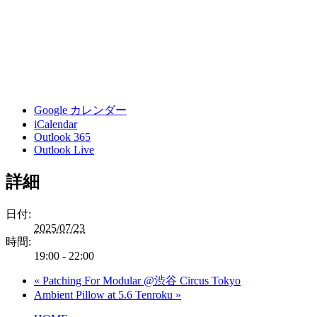
Google カレンダー
iCalendar
Outlook 365
Outlook Live
詳細
日付:
2025/07/23
時間:
19:00 - 22:00
«
Patching For Modular @渋谷 Circus Tokyo
Ambient Pillow at 5.6 Tenroku
»