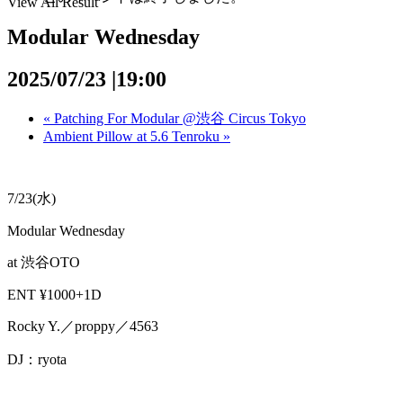
View All Result
Modular Wednesday
2025/07/23 |19:00
«
Patching For Modular @渋谷 Circus Tokyo
Ambient Pillow at 5.6 Tenroku
»
7/23(水)
Modular Wednesday
at 渋谷OTO
ENT ¥1000+1D
Rocky Y.／proppy／4563
DJ：ryota