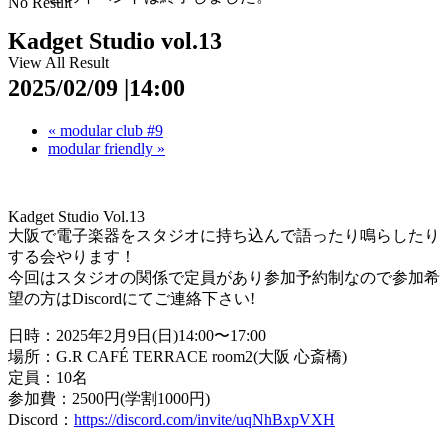
No Result
Kadget Studio vol.13
View All Result
2025/02/09 |14:00
«
modular club #9
modular friendly
»
Kadget Studio Vol.13
大阪で電子楽器をスタジオに持ち込んで語ったり鳴らしたり
する会
やります！
今回はスタジオの関係で定員があり参加予約制なので参加希
望の方
はDiscordにてご連絡下さい!
日時：2025年2月9日(日)14:00〜17:00
場所：G.R CAFÉ TERRACE room2(大阪 心斎橋)
定員：10名
参加費：2500円(学割1000円)
Discord：
https://discord.com/in
vite/uqNhBxpVXH