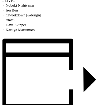
– LIVE-
・Nobuki Nishiyama
・Isei Ben
・nzworkdown [&design]
・tatata5
・Dave Skipper
・Kazuya Matsumoto