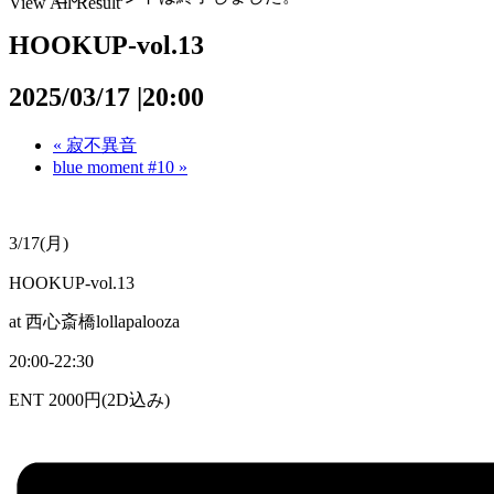
View All Result
HOOKUP-vol.13
2025/03/17 |20:00
«
寂不異音
blue moment #10
»
3/17(月)
HOOKUP-vol.13
at 西心斎橋lollapalooza
20:00-22:30
ENT 2000円(2D込み)