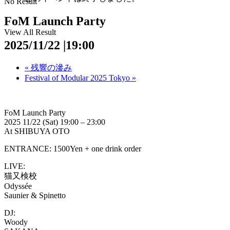
No Result
FoM Launch Party
View All Result
2025/11/22 |19:00
«
残響の滲み
Festival of Modular 2025 Tokyo
»
FoM Launch Party
2025 11/22 (Sat) 19:00 – 23:00
At SHIBUYA OTO
ENTRANCE: 1500Yen + one drink order
LIVE:
猫又検校
Odyssée
Saunier & Spinetto
DJ:
Woody