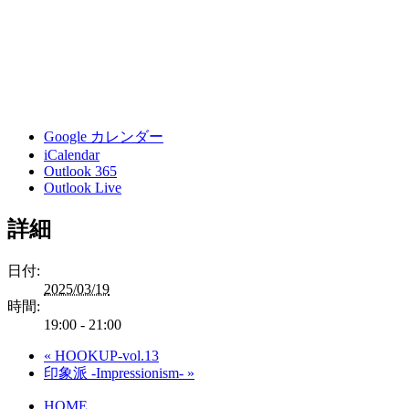
Google カレンダー
iCalendar
Outlook 365
Outlook Live
詳細
日付:
2025/03/19
時間:
19:00 - 21:00
«
HOOKUP-vol.13
印象派 -Impressionism-
»
HOME