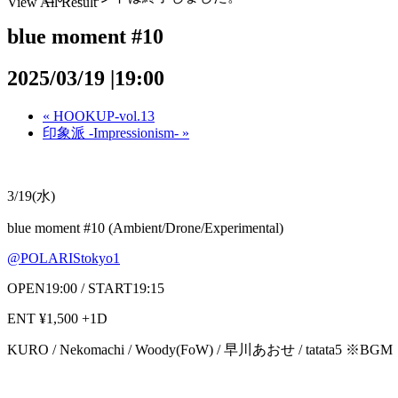
View All Result
blue moment #10
2025/03/19 |19:00
«
HOOKUP-vol.13
印象派 -Impressionism-
»
3/19(水)
blue moment #10 (Ambient/Drone/Experimental)
@POLARIStokyo1
OPEN19:00 / START19:15
ENT ¥1,500 +1D
KURO /
Nekomachi /
Woody(FoW) /
早川あおせ /
tatata5 ※BGM