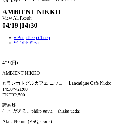
No Result
AMBIENT NIKKO
View All Result
04/19 |14:30
«
Beep Peep Cheep
SCOPE #16
»
4/19(日)
AMBIENT NIKKO
at ランカトグルカフェ ニッコー Lancatlgue Cafe Nikko
14:30〜21:00
ENT:¥2,500
詩頭蛙
(しずがえる。philip gayle + shizka ueda)
Akira Noumi (VSQ sports)