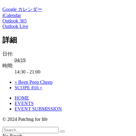
Google カレンダー
iCalendar
Outlook 365
Outlook Live
詳細
日付:
04/19
時間:
14:30 - 21:00
«
Beep Peep Cheep
SCOPE #16
»
HOME
EVENTS
EVENT SUBMISSION
© 2024 Patchng for life
No Result