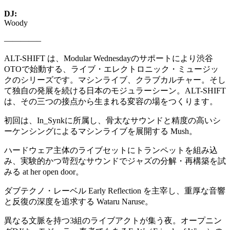
DJ:
Woody
————–
ALT-SHIFT は、Modular Wednesdayのサポートにより渋谷
OTOで始動する、ライブ・エレクトロニック・ミュージッ
クのシリーズです。マシンライブ、クラブカルチャー。そし
て独自の発展を続ける日本のモジュラーシーン。ALT-SHIFT
は、その三つの接点から生まれる変容の場をつくります。
初回は、In_Synkに所属し、骨太なサウンドと精度の高いシ
ーケンシングによるマシンライブを展開する Mush。
ハードウェア主体のライブセットにトランペットを組み込
み、実験的かつ苛烈なサウンドでジャズの分解・再構築を試
みる at her open door。
ダブテクノ・レーベル Early Reflection を主宰し、重厚な音響
と反復の深度を追求する Wataru Naruse。
異なる文脈を持つ3組のライブアクトが集う夜。オープニン