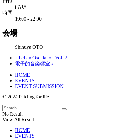
日付:
07/15
時間:
19:00 - 22:00
会場
Shinuya OTO
«
Urban Oscillation Vol. 2
電子的音楽響室
»
HOME
EVENTS
EVENT SUBMISSION
© 2024 Patchng for life
No Result
View All Result
HOME
EVENTS