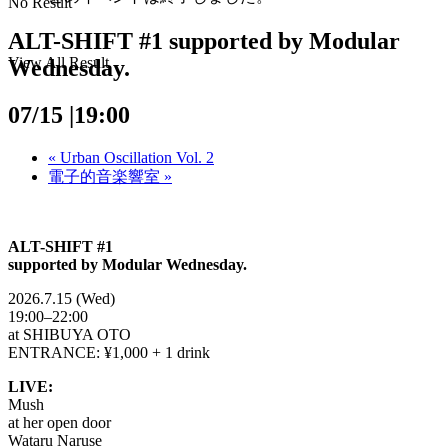
No Result
ALT-SHIFT #1 supported by Modular
View All Result
Wednesday.
07/15 |19:00
«
Urban Oscillation Vol. 2
電子的音楽響室
»
ALT-SHIFT #1
supported by Modular Wednesday.
2026.7.15 (Wed)
19:00–22:00
at SHIBUYA OTO
ENTRANCE: ¥1,000 + 1 drink
LIVE:
Mush
at her open door
Wataru Naruse