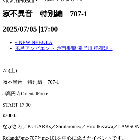
View All Result
寂不異音 特別編 707-1
2025/07/05 |17:00
«
NEW NEBULA
風呂アンビエント ＠西巣鴨 滝野川 稲荷湯
»
7/5(土)
寂不異音 特別編 707-1
at高円寺OrientalForce
START 17:00
¥2000-
ながさわ／KULARKs／Sarufaromeo／Hiro Ikezawa／LAWS
Rolandのmc-707とmc-101を中心に添えたイベン
トです。