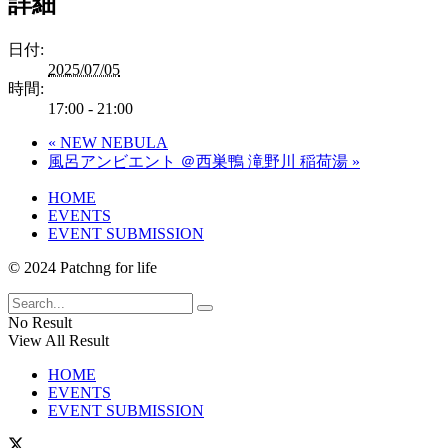
詳細
日付:
2025/07/05
時間:
17:00 - 21:00
«
NEW NEBULA
風呂アンビエント ＠西巣鴨 滝野川 稲荷湯
»
HOME
EVENTS
EVENT SUBMISSION
© 2024 Patchng for life
No Result
View All Result
HOME
EVENTS
EVENT SUBMISSION