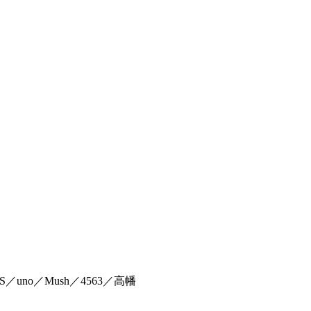
ONS／uno／Mush／4563／高幡